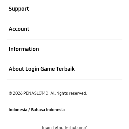
Support
Buka
Account
Buka
Information
Buka
About Login Game Terbaik
© 2026 PENASLOT4D. All rights reserved.
Indonesia / Bahasa Indonesia
Ingin Tetap Terhubung?