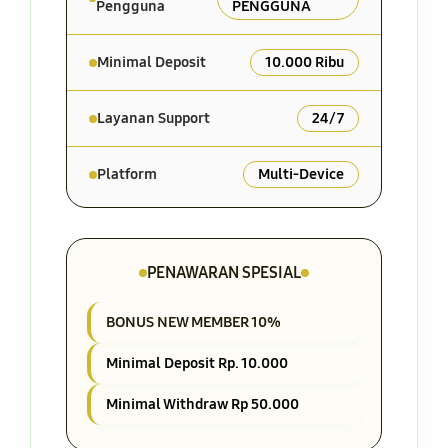
Pengguna
PENGGUNA
Minimal Deposit
10.000 Ribu
Layanan Support
24/7
Platform
Multi-Device
PENAWARAN SPESIAL
BONUS NEW MEMBER 10%
Minimal Deposit Rp. 10.000
Minimal Withdraw Rp 50.000