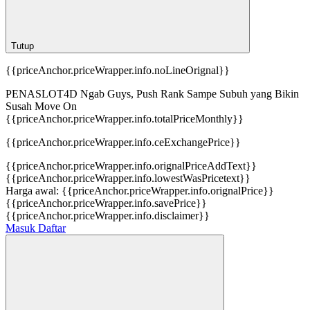
Tutup
{{priceAnchor.priceWrapper.info.noLineOrignal}}
PENASLOT4D Ngab Guys, Push Rank Sampe Subuh yang Bikin
Susah Move On
{{priceAnchor.priceWrapper.info.totalPriceMonthly}}
{{priceAnchor.priceWrapper.info.ceExchangePrice}}
{{priceAnchor.priceWrapper.info.orignalPriceAddText}}
{{priceAnchor.priceWrapper.info.lowestWasPricetext}}
Harga awal:
{{priceAnchor.priceWrapper.info.orignalPrice}}
{{priceAnchor.priceWrapper.info.savePrice}}
{{priceAnchor.priceWrapper.info.disclaimer}}
Masuk
Daftar