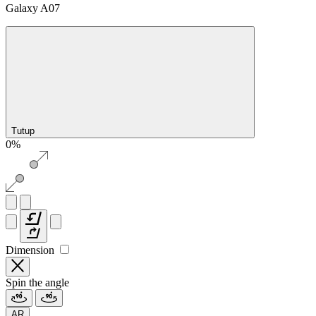
Galaxy A07
Tutup
0%
Dimension
Spin the angle
AR