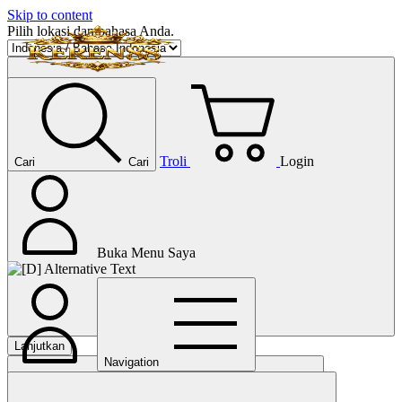
Skip to content
Pilih lokasi dan bahasa Anda.
Troli
Login
Cari
Cari
Buka Menu Saya
Lanjutkan
Navigation