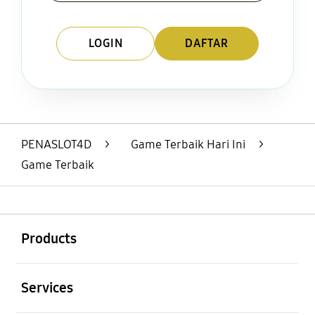
LOGIN
DAFTAR
Layer Popup Close
PENASLOT4D
>
Game Terbaik Hari Ini
>
Game Terbaik
Buka
Footer Navigation
Products
Buka
Services
Buka