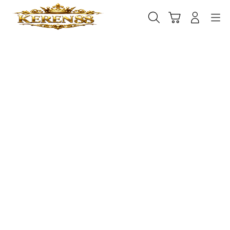
Skip
to
Cari
Troli
Login
Navigation
content