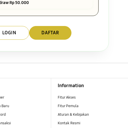
draw Rp 50.000
LOGIN
DAFTAR
Information
ber
Fitur Akses
n Baru
Fitur Pemula
ord
Aturan & Kebijakan
ansaksi
Kontak Resmi