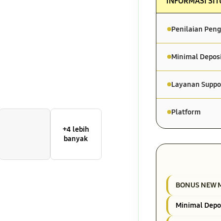
INFORMASI SIT
Penilaian Pen
Minimal Depos
Layanan Suppo
Platform
+4 lebih
banyak
BONUS NEW 
Minimal Depos