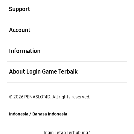
Support
Buka
Account
Buka
Information
Buka
About Login Game Terbaik
© 2026 PENASLOT4D. All rights reserved.
Indonesia / Bahasa Indonesia
Ingin Tetap Terhubung?