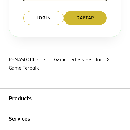
LOGIN
DAFTAR
Layer Popup Close
PENASLOT4D
>
Game Terbaik Hari Ini
>
Game Terbaik
Buka
Footer Navigation
Products
Buka
Services
Buka