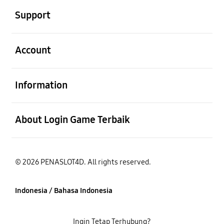
Support
Buka
Account
Buka
Information
Buka
About Login Game Terbaik
© 2026 PENASLOT4D. All rights reserved.
Indonesia / Bahasa Indonesia
Ingin Tetap Terhubung?