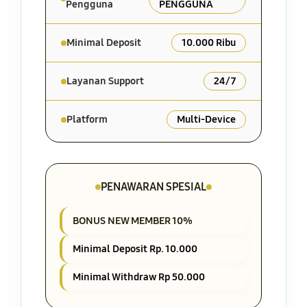
Pengguna
PENGGUNA
Minimal Deposit
10.000 Ribu
Layanan Support
24/7
Platform
Multi-Device
PENAWARAN SPESIAL
BONUS NEW MEMBER 10%
Minimal Deposit Rp. 10.000
Minimal Withdraw Rp 50.000