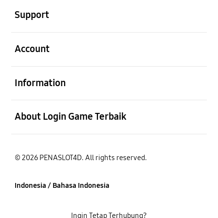
Support
Buka
Account
Buka
Information
Buka
About Login Game Terbaik
© 2026 PENASLOT4D. All rights reserved.
Indonesia / Bahasa Indonesia
Ingin Tetap Terhubung?