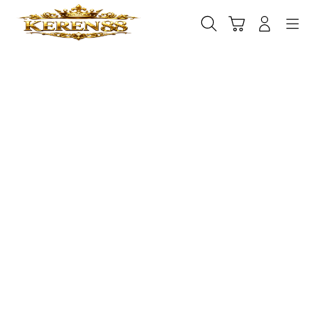
Skip
to
Cari
Troli
Login
Navigation
content