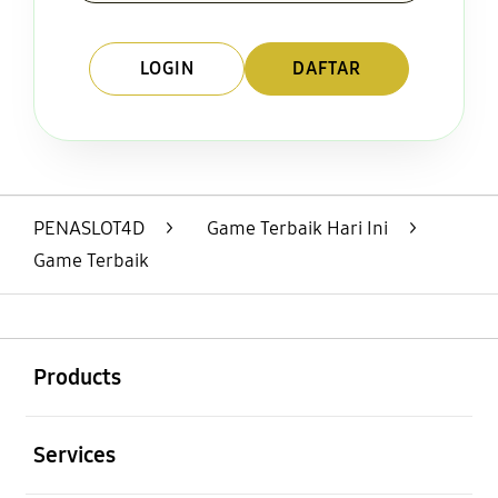
LOGIN
DAFTAR
Layer Popup Close
PENASLOT4D
>
Game Terbaik Hari Ini
>
Game Terbaik
Buka
Footer Navigation
Products
Buka
Services
Buka