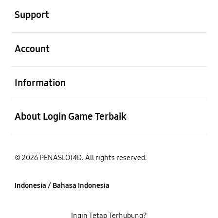
Support
Buka
Account
Buka
Information
Buka
About Login Game Terbaik
© 2026 PENASLOT4D. All rights reserved.
Indonesia / Bahasa Indonesia
Ingin Tetap Terhubung?