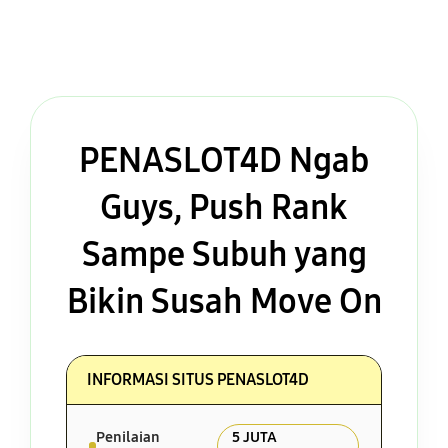
PENASLOT4D Ngab
Guys, Push Rank
Sampe Subuh yang
Bikin Susah Move On
INFORMASI SITUS PENASLOT4D
Penilaian
5 JUTA