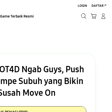
LOGIN
DAFTAR
Cari
Troli
Login/Sign-Up
Game Terbaik Resmi
Cari
OT4D Ngab Guys, Push
mpe Subuh yang Bikin
Susah Move On