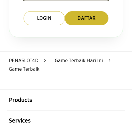
LOGIN
DAFTAR
Layer Popup Close
PENASLOT4D
>
Game Terbaik Hari Ini
>
Game Terbaik
Buka
Footer Navigation
Products
Buka
Services
Buka