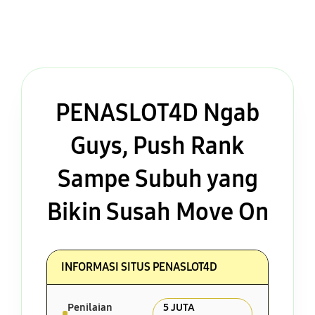
PENASLOT4D Ngab
Guys, Push Rank
Sampe Subuh yang
Bikin Susah Move On
INFORMASI SITUS PENASLOT4D
Penilaian
5 JUTA