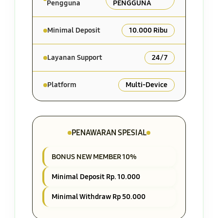
Pengguna
PENGGUNA
Minimal Deposit
10.000 Ribu
Layanan Support
24/7
Platform
Multi-Device
PENAWARAN SPESIAL
BONUS NEW MEMBER 10%
Minimal Deposit Rp. 10.000
Minimal Withdraw Rp 50.000