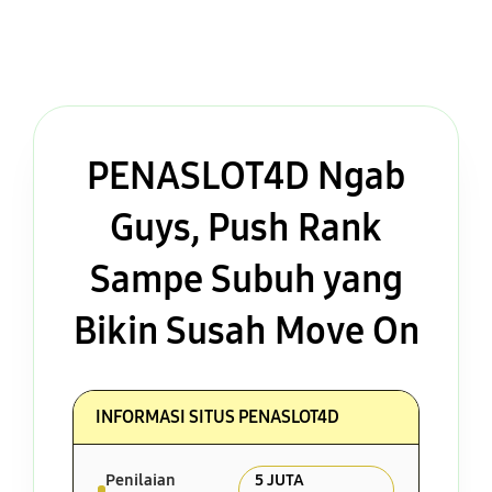
PENASLOT4D Ngab
Guys, Push Rank
Sampe Subuh yang
Bikin Susah Move On
INFORMASI SITUS PENASLOT4D
Penilaian
5 JUTA