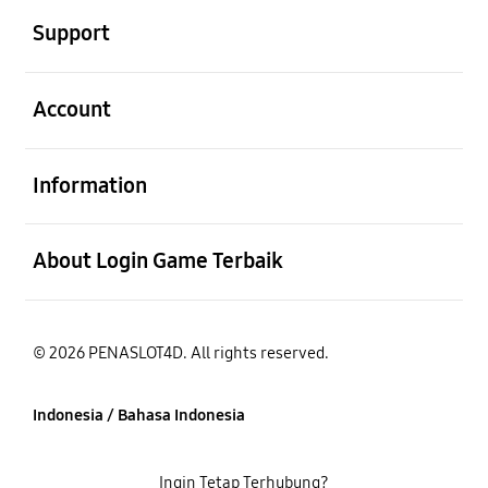
Support
Buka
Account
Buka
Information
Buka
About Login Game Terbaik
© 2026 PENASLOT4D. All rights reserved.
Indonesia / Bahasa Indonesia
Ingin Tetap Terhubung?