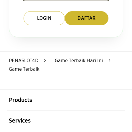
LOGIN
DAFTAR
Layer Popup Close
PENASLOT4D
>
Game Terbaik Hari Ini
>
Game Terbaik
Buka
Footer Navigation
Products
Buka
Services
Buka