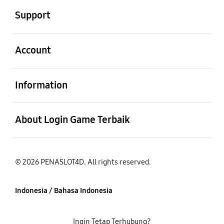
Support
Buka
Account
Buka
Information
Buka
About Login Game Terbaik
© 2026 PENASLOT4D. All rights reserved.
Indonesia / Bahasa Indonesia
Ingin Tetap Terhubung?