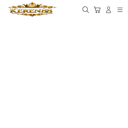
Skip
to
Cari
Troli
Login
Navigation
content