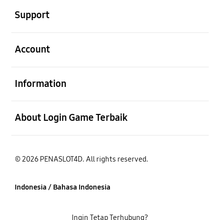
Support
Buka
Account
Buka
Information
Buka
About Login Game Terbaik
© 2026 PENASLOT4D. All rights reserved.
Indonesia / Bahasa Indonesia
Ingin Tetap Terhubung?