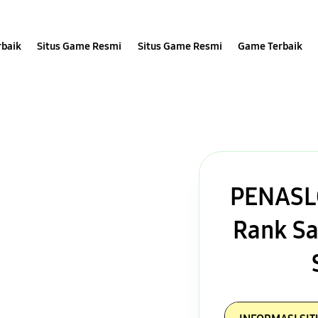
rbaik
Situs Game Resmi
Situs Game Resmi
Game Terbaik
PENASL
Rank Sa