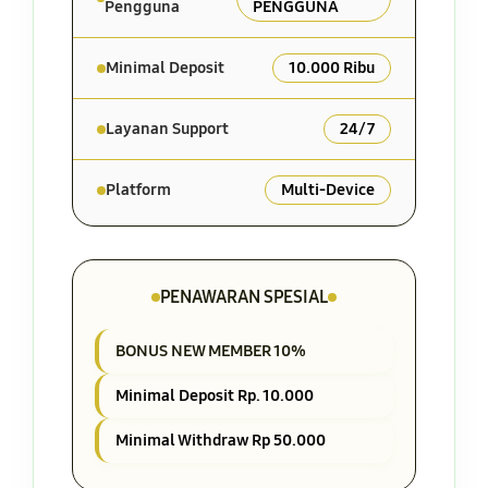
Pengguna
PENGGUNA
Minimal Deposit
10.000 Ribu
Layanan Support
24/7
Platform
Multi-Device
PENAWARAN SPESIAL
BONUS NEW MEMBER 10%
Minimal Deposit Rp. 10.000
Minimal Withdraw Rp 50.000