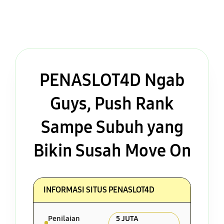
PENASLOT4D Ngab
Guys, Push Rank
Sampe Subuh yang
Bikin Susah Move On
INFORMASI SITUS PENASLOT4D
Penilaian
5 JUTA