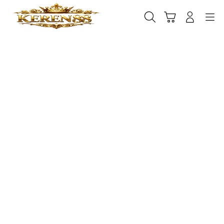
Skip
to
Cari
Troli
Login
Navigation
content